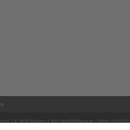
GB
str. 2-8 • 48165 Münster • E-Mail: info@DMMVerlag.de • Telefon: +49 (0)2501 