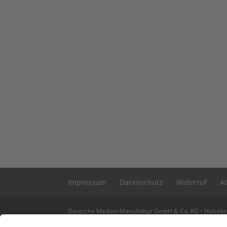
Impressum
Datenschutz
Widerruf
A
Deutsche Medien-Manufaktur GmbH & Co. KG • Hülsebrock